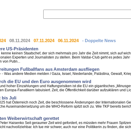
024
08.11.2024
07.11.2024
06.11.2024
- Doppelte News
ere US-Präsidenten
 Ich kenne keinen Staatschef, der sich mehrmals pro Jahr die Zeit nimmt, sich auf 
onalen Experten und Journalisten zu stellen. Beim Valdai-Club geht es jedes Jah
 von Putin...
chreitungen Fußballfans aus Amsterdam ausfliegen
 - - Was andere Medien melden / Gaza, Israel, Niederlande, Palästina, Gewalt, Krieg,
urch die EU und den Euro ausgenommen wird
grund hoher Einzahlungen und Haftungsrisiken ist die EU ein gigantisches „Minusge
den Europa-Fanatikern tabuisiert. Zeit, die Öffentlichkeit darüber aufzuklären und Lic
bis Juli
li 2025 hat Österreich noch Zeit, die beschlossene Änderungen der Internationalen 
ische Auseinandersetzung um die WHO-Reform spitzt sich zu. Wie TKP bereits berichte
en Weiberwirtschaft gerettet
- Peter Haisenko Seit geraumer Zeit wird gefordert, es müssten mehr Frauen Spitzenp
cht nachvollziehbar. Ich tue mir schwer, auch nur eine Politikerin zu finden, die sic