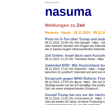
Impressum
nasuma
Meldungen zu
Zeit
Neueste
Heute
10.11.2024
09.11.2
Putin im O-Ton über Trump und and
08.11.2024, 22:09 Uhr. Anti-Spiegel - https: -
über mehrere Stunden den Fragen der internati
die in meinen Augen interessantesten Antworten
Zeit Online: Israel lässt nach Auss
08.11.2024, 21:15 Uhr. Transition News - https:
Zahlonkel BRD: Wie Deutschland d
08.11.2024, 17:02 Uhr. Report24 - https: - Auf
sprechen ist „politisch“ inkorrekt und wird von 
Einspruch gegen WHO-Reform: Frist 
08.11.2024, 12:55 Uhr. tkp.at - https: - Bis Ju
Stichtag wurde von der EU bestätigt. Die polit
Zeit, um einen entsprechenden Einspruch...
Donald Trump hat uns vor der nächst
08.11.2024, 12:02 Uhr. uncut-news.ch - https: 
man die letzten 50 Jahre, ist diese Forderung ni